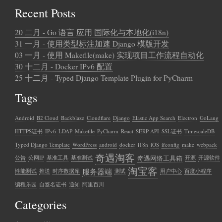
Recent Posts
20 二月 - Go 语言 应用 国际化与本地化(i18n)
31 一月 - 使用类型标注加速 Django 模版开发
03 一月 - 使用 Makefile(make) 实现项目工作流程自动化
30 十二月 - Docker IPv6 配置
25 十二月 - Typed Django Template Plugin for PyCharm
Tags
Android
B2 Cloud
Backblaze
Cloudflare
Django
Elastic App Search
Electron
GoLang
HTTPS证书
IPv6
LDAP
Makefile
PyCharm
React
SERP API
SSL证书
TimescaleDB
Typed Django Template
WordPress
android
docker
i18n
iOS
ifconfig
make
webpack
奇遇淘客
奇遇网络工具箱
公告
公网IP
基准工具
基准测试
开源
开源软件
淘宝客
服务器端
性能测试
推送
时序数据库
测试
用户中心
百度小程序
编程乐园
自签名证书
通知
阿里百川
Categories