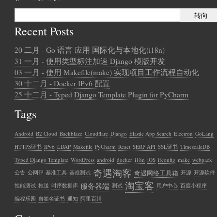
Recent Posts
20 二月 - Go 语言 应用 国际化与本地化(i18n)
31 一月 - 使用类型标注加速 Django 模版开发
03 一月 - 使用 Makefile(make) 实现项目工作流程自动化
30 十二月 - Docker IPv6 配置
25 十二月 - Typed Django Template Plugin for PyCharm
Tags
Android
B2 Cloud
Backblaze
Cloudflare
Django
Elastic App Search
Electron
GoLang
HTTPS证书
IPv6
LDAP
Makefile
PyCharm
React
SERP API
SSL证书
TimescaleDB
Typed Django Template
WordPress
android
docker
i18n
iOS
ifconfig
make
webpack
奇遇淘客
奇遇网络工具箱
公告
公网IP
基准工具
基准测试
开源
开源软件
淘宝客
服务器端
性能测试
推送
时序数据库
测试
用户中心
百度小程序
编程乐园
自签名证书
通知
阿里百川