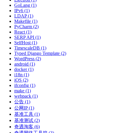
GoLang (1)
IPv6 (1)
LDAP (1)
Makefile (1)
PyCharm (2)
React (1)
SERP API (1)
SelfHost (1)
TimescaleDB (1)
Typed Django Template (2)
WordPress (2)
android (1)
docker (1)
i18n (1)
iOS (2)
ifconfig (1)
make (1)
webpack (1)
公告 (1)
公网IP (1)
基准工具 (1)
基准测试 (2)
奇遇淘客 (6)
奇遇网络工具箱 (3)