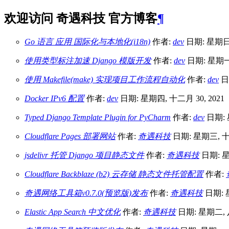
欢迎访问 奇遇科技 官方博客
¶
Go 语言 应用 国际化与本地化(i18n)
作者:
dev
日期: 星期日, 
使用类型标注加速 Django 模版开发
作者:
dev
日期: 星期一,
使用 Makefile(make) 实现项目工作流程自动化
作者:
dev
日期
Docker IPv6 配置
作者:
dev
日期: 星期四, 十二月 30, 2021
Typed Django Template Plugin for PyCharm
作者:
dev
日期: 
Cloudflare Pages 部署网站
作者:
奇遇科技
日期: 星期三, 十二
jsdelivr 托管 Django 项目静态文件
作者:
奇遇科技
日期: 星
Cloudflare Backblaze (b2) 云存储 静态文件托管配置
作者:
奇遇网络工具箱v0.7.0(预览版)发布
作者:
奇遇科技
日期: 星
Elastic App Search 中文优化
作者:
奇遇科技
日期: 星期二, 八