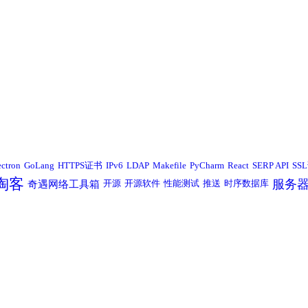
ectron
GoLang
HTTPS证书
IPv6
LDAP
Makefile
PyCharm
React
SERP API
SS
淘客
服务
奇遇网络工具箱
开源
开源软件
性能测试
推送
时序数据库