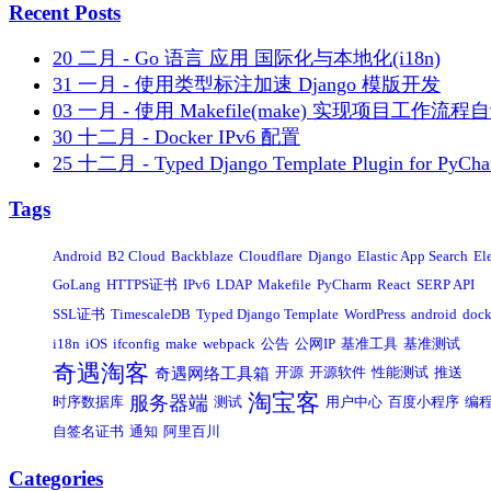
Recent Posts
20 二月 - Go 语言 应用 国际化与本地化(i18n)
31 一月 - 使用类型标注加速 Django 模版开发
03 一月 - 使用 Makefile(make) 实现项目工作流程
30 十二月 - Docker IPv6 配置
25 十二月 - Typed Django Template Plugin for PyCh
Tags
Android
B2 Cloud
Backblaze
Cloudflare
Django
Elastic App Search
El
GoLang
HTTPS证书
IPv6
LDAP
Makefile
PyCharm
React
SERP API
SSL证书
TimescaleDB
Typed Django Template
WordPress
android
dock
i18n
iOS
ifconfig
make
webpack
公告
公网IP
基准工具
基准测试
奇遇淘客
奇遇网络工具箱
开源
开源软件
性能测试
推送
淘宝客
服务器端
时序数据库
测试
用户中心
百度小程序
编
自签名证书
通知
阿里百川
Categories