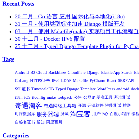
Recent Posts
20 二月 - Go 语言 应用 国际化与本地化(i18n)
31 一月 - 使用类型标注加速 Django 模版开发
03 一月 - 使用 Makefile(make) 实现项目工作流程
30 十二月 - Docker IPv6 配置
25 十二月 - Typed Django Template Plugin for PyCh
Tags
Android
B2 Cloud
Backblaze
Cloudflare
Django
Elastic App Search
El
GoLang
HTTPS证书
IPv6
LDAP
Makefile
PyCharm
React
SERP API
SSL证书
TimescaleDB
Typed Django Template
WordPress
android
dock
i18n
iOS
ifconfig
make
webpack
公告
公网IP
基准工具
基准测试
奇遇淘客
奇遇网络工具箱
开源
开源软件
性能测试
推送
淘宝客
服务器端
时序数据库
测试
用户中心
百度小程序
编
自签名证书
通知
阿里百川
Categories