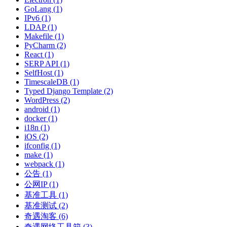
GoLang (1)
IPv6 (1)
LDAP (1)
Makefile (1)
PyCharm (2)
React (1)
SERP API (1)
SelfHost (1)
TimescaleDB (1)
Typed Django Template (2)
WordPress (2)
android (1)
docker (1)
i18n (1)
iOS (2)
ifconfig (1)
make (1)
webpack (1)
公告 (1)
公网IP (1)
基准工具 (1)
基准测试 (2)
奇遇淘客 (6)
奇遇网络工具箱 (3)