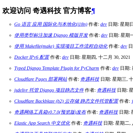
欢迎访问 奇遇科技 官方博客
¶
Go 语言 应用 国际化与本地化(i18n)
作者:
dev
日期: 星期日, 
使用类型标注加速 Django 模版开发
作者:
dev
日期: 星期一,
使用 Makefile(make) 实现项目工作流程自动化
作者:
dev
日期
Docker IPv6 配置
作者:
dev
日期: 星期四, 十二月 30, 2021
Typed Django Template Plugin for PyCharm
作者:
dev
日期: 
Cloudflare Pages 部署网站
作者:
奇遇科技
日期: 星期三, 十二
jsdelivr 托管 Django 项目静态文件
作者:
奇遇科技
日期: 星
Cloudflare Backblaze (b2) 云存储 静态文件托管配置
作者:
奇遇网络工具箱v0.7.0(预览版)发布
作者:
奇遇科技
日期: 星
Elastic App Search 中文优化
作者:
奇遇科技
日期: 星期二, 八