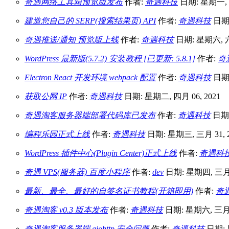
奇遇网络工具箱预览版发布
作者:
奇遇科技
日期: 星期一, 八
建造您自己的 SERP(搜索结果页) API
作者:
奇遇科技
日期:
奇遇推送/通知 预览版上线
作者:
奇遇科技
日期: 星期六, 六月
WordPress 最新版(5.7.2) 安装教程 [已更新: 5.8.1]
作者:
奇
Electron React 开发环境 webpack 配置
作者:
奇遇科技
日期:
获取公网 IP
作者:
奇遇科技
日期: 星期二, 四月 06, 2021
奇遇淘客服务器端部署代码库已发布
作者:
奇遇科技
日期:
编程乐园正式上线
作者:
奇遇科技
日期: 星期三, 三月 31, 2
WordPress 插件中心(Plugin Center)正式上线
作者:
奇遇科
奇遇 VPS(服务器) 百度小程序
作者:
dev
日期: 星期四, 三月 1
最新、最全、最好的自签名证书教程(开箱即用)
作者:
奇
奇遇淘客 v0.3 版本发布
作者:
奇遇科技
日期: 星期六, 三月 0
奇遇淘客服务器端 aiohttp 安全问题
作者:
奇遇科技
日期: 星