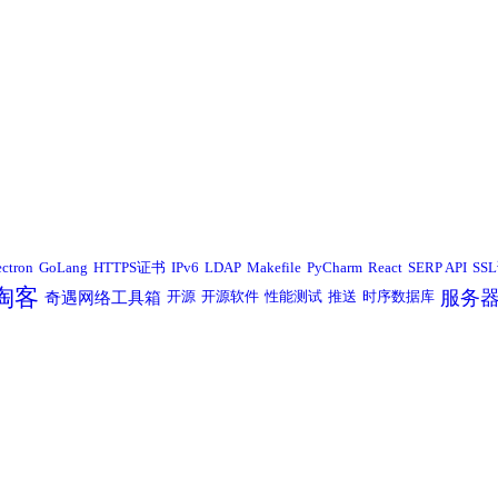
ectron
GoLang
HTTPS证书
IPv6
LDAP
Makefile
PyCharm
React
SERP API
SS
淘客
服务
奇遇网络工具箱
开源
开源软件
性能测试
推送
时序数据库